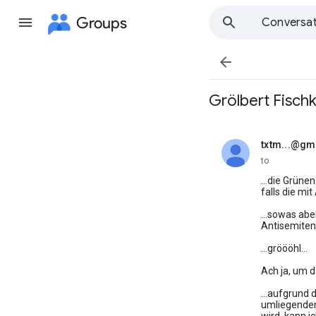
Groups
Conversat

Grölbert Fischko
txtm...@gm
unread,
to
...die Grüne
falls die m
...sowas abe
Antisemiten
...gröööhl...
Ach ja, um 
...aufgrund 
umliegenden 