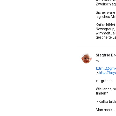
wird, kann ic
Zweitschlag
Sicher wäre
jegliches Mil
Kafka bildet.
Newsgroup, i
wimmelt...al
gescheite Leu
Siegfrid Br
unread,
to
txtm...@gmx
[<
http://tin
> ...gröööhl...
Wie lange, s
finden?
> Kafka bildet
Man merkt al