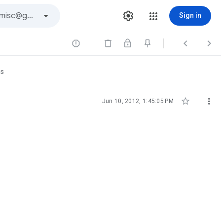
Sign in



ws


Jun 10, 2012, 1:45:05 PM