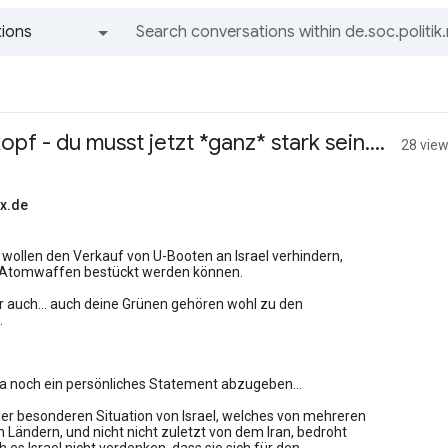
ions
All groups and messages
pf - du musst jetzt *ganz* stark sein....
28 vie
x.de
n wollen den Verkauf von U-Booten an Israel verhindern,
it Atomwaffen bestückt werden können.
r auch... auch deine Grünen gehören wohl zu den
.
da noch ein persönliches Statement abzugeben...
der besonderen Situation von Israel, welches von mehreren
Ländern, und nicht nicht zuletzt von dem Iran, bedroht