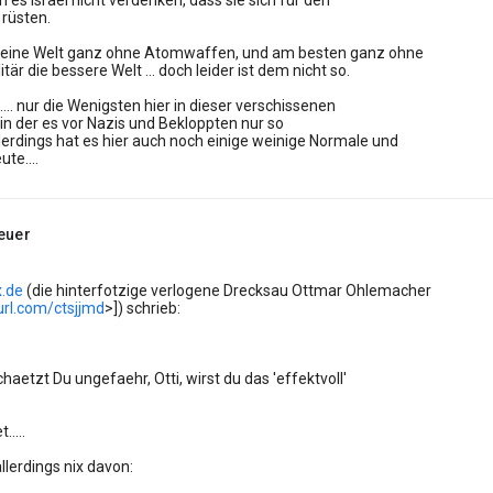
h es Israel nicht verdenken, dass sie sich für den
 rüsten.
 eine Welt ganz ohne Atomwaffen, und am besten ganz ohne
litär die bessere Welt ... doch leider ist dem nicht so.
.... nur die Wenigsten hier in dieser verschissenen
n der es vor Nazis und Bekloppten nur so
lerdings hat es hier auch noch einige weinige Normale und
te....
euer
.de
(die hinterfotzige verlogene Drecksau Ottmar Ohlemacher
yurl.com/ctsjjmd
>]) schrieb:
chaetzt Du ungefaehr, Otti, wirst du das 'effektvoll'
.....
lerdings nix davon: