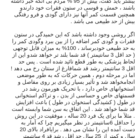
بیشتر باید گفت، بیش از 95 % مردم بی آنکه خبر داشته
باشند ، خمش و قوسی در ستون فقرات خود دارندو
همچنین قسمت کمر آنها نیز دارای گودی و فرو رفتگی
بیش از حد طبیعی می باشد .
اگر روشی وجود داشته باشد که این خمیدگی در ستون
فقرات و گودی کمر اضافه را از بین ببرد وگودی کمر را
به حد طبیعی خودبرساند ، 100% به میزان قابل توجهی
( حد اقل 3 سانتیمتر ) قد شما بلند تر خواهد شدو این از
لحاظ پزشکی به طور قطع تائید شده است . پس حد
اقل 3 سانتیمتر رشد قد شمافارغ از سنتان رخ می دهد !
اما در مرحله دوم ، همین حرکات که به طور موضعی
انجامخواهد شد و تآثیر بسیار زیادی بر روی مفاصل و
استخوانهای خاص دارد ، با تحریک هورمون رشد در
قسمتهای خاص و حساسی از بدن ، و تراکم استخوانی
در طول ( کشیدگی استخوان در طول ) باعث افزایش
قد شما خواهد شد . این اتفاق به سن شما وابسته است
. مثلآ ما برای یک فرد 20 ساله ، موفقیت در این روش
را حداقل 6سانتیمتر در نظر میگیریم چرا که آمار به
دست آمده این را نشان می دهد . برایافراد بالای 20
سال و کمتر از 25 سال حد اقل رشد قد 4 سانتیمتر