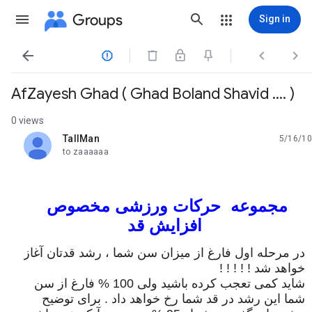
Groups
Sign in




AfZayesh Ghad ( Ghad Boland Shavid .... )
0 views
TallMan
5/16/10
unread,
to zaaaaaa
HWR
مجموعه حرکات ورزشی مخصوص
افزایش قد
در مرحله اول فارغ از میزان سن شما ، رشد قدتان آغاز
خواهد شد ! ! ! ! !
شاید کمی تعجب کرده باشید ولی 100 % فارغ از سن
شما این رشد در قد شما رخ خواهد داد . برای توضیح