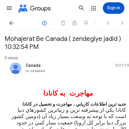
Groups
Sign in




Mohajerat Be Canada ( zendegiye jadid )
10:32:54 PM
0 views
Canada
5/21/10
unread,
to zaaaaaa
LToU
مهاجرت به كانادا
جديد ترين اطلاعات کاريابي ، مهاجرت و تحصيل در کانادا
کانادا يکي از پيشرفته ترين و زيباترين کشورهاي دنيا
است که با توجه به وسعت بسيار زياد آن (دومين کشور
بزرگ دنيا برابر کل اروپا) جمعيت بسار کمي در حدود