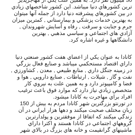
30 ميليون نفر دارد. به همين علت يکي از مهاجرپذير
ترين کشورهاي دنيا ميباشد. اين کشور شاخصهاي زيادي
در بين کشورهاي پيشرفته دنيا دارد از جمله آنها ميتوان
به بهترين خدمات پزشکي و بيمارستاني , کمترين ميزان
جرم و جنايت و سرقت , رفاه و آسايش شهروندان ,
آزادي هاي اجتماعي و سياسي مذهبي , بهترين
دانشگاهها و غيره اشاره کرد.
کانادا به عنوان يکي از اعضاي هفت کشور صنعتي دنيا
داراي اقتصاد مستحکمي ميباشد و صنايع فعال بزرگي
در زمينه جنگل داري , منابع طبيعي , معدن , کشاورزي ,
نفت و گاز , شيلات , ارتباطات , صنايع دارويي , هوا و
فضا و کامپيوتر دارد و به همين علت به نيروي کار
متخصص زيادي نياز دارد که موارد فوق باعث ترغيب
افراد براي مهاجرت به کانادا ميشود.
در تورنتو بزرگترين شهر کانادا مردم به بيش از 150
زبان مختلف صحبت ميکنند و دهها هزار ايراني در آن
زندگي ميکنند که اتفاقا از موفقترين و پولدارترين
گروههاي اجتماعي در کانادا هستند و اکثرا داراي
ماشينهاي گرانقيمت و خانه هاي بزرگ در بالاي شهر