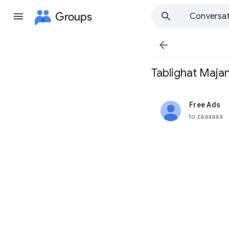
Groups
Conversat

Tablighat Maja
Free Ads
unread,
to zaaaaaa
6Ms