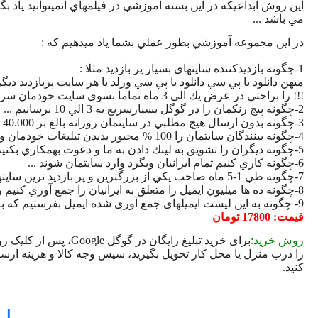
اين روش ابداعيكه در اين بسته آموزشي در فيلمهاي آنميتوانيد ياد 
مي باشد ...
در اين مجموعه آموزشي بطور عملي بشما ياد ميدهيم که :
1-چگونه بازديدكننده سايتهاي بسيار پر بازديد مثلا :
ميهن دانلود يا پي سي دانلود يا پي سي ورلد يا هر سايت پربازديد دي
!!! را براحتي در عرض يك الي 3 ماه تماما بسوي سايت خودمان سرازير كنيم !
2-چگونه پيج رنكمان را در گوگل بسيارسريع به 3 الي 10 برسانيم ...
3-چگونه بدون ارسال هيچ مطلبي در سايتمان روزانه بالغ بر 40.000 بازديد كننده داشته باشيم ...
4-چگونه بينندگان سايتمان را 100 % مجبور بديدن تبليغات خودمان و خريد محصولاتمان بكنيم ... و انگيزه آنها رابتحريك در بياوريم ...
5-چگونه ديگران را تشويق به لينك دادن به ما و دعوت بهمكاري بكنيم ...
6-چگونه كاري كنيم تمام ايرانيان وبگرد وارد سايتمان شوند ...
7-چگونه طي 1-5 ماه صاحب يكي از بزرگترين و پر بازديد ترين سايتهاي ايراني شويم ...
8-چگونه ده ها ميليون ايميل را متعلق به ايرانيان را جمع آوري كنيم و آنها را مجبور به دادن ايميلشان بما بكنيم ...
9- چگونه به این لیست ایمیلهای جمع آوری شده ایمیل بفرستیم که به داخل Inbox آنها برود نه Spam
قیمت: 17800 تومان
روش خرید:
برای خرید تبليغ رايگ
را درب منزل یا محل کار تحویل بگیرید، سپس وجه کالا و هزینه ارس
کنید.