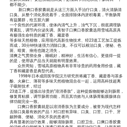
都不能少。
新口爽口香胶囊就是从这三方面入手治疗口臭，清火清肠清
口臭。从整个消化系统着手，全面排除体内淤积毒素，平衡肠胃
有益菌群，给五脏六腑
一个良性的代谢环境，使体内清气上升，浊气下沉，彻底调理肠
胃紊乱，调节内分泌失调。美智子口爽口香胶囊选用雪域高原具
有极强生命特质的藏丁香、藏藿香
等多味天然植物，应用现代高新生物技术、经23道工艺加工提炼
而成，30分钟快速强力消除口臭。不仅可以根治口臭，便秘、色
斑、暗黄、痤疮也随之消失，
清爽之气贯彻全身，睡眠好，精神好，生活有信心。更值得一提
的是，使用该产品当天就能有明显效果。
众所周知，雪域高原植物具有非常珍贵的药用食用价值，藏
丁香和藏藿香是典型代表。
1998年日本成田医学院汉方研究所将藏丁香、藏藿香与茶多
酚、火麻仁、薄荷等多味天然植物混合在一起，运用高科技超离
子吸附技术，经过
23道工序，提炼出珍贵的“溶消香肽”，这种提炼物能够达到肠胃，
修复胃粘膜，调节肠胃功能，而且其功效与人体肠胃黏膜腺体自
律功能完全一致。
口爽口香胶囊就是以溶消香肽为主要成分，被誉为现代怎样
去除口臭最有效的产品！对口腔有异味、口臭、口苦、口干、牙
龈肿痛、便秘、消化不良的患者均
具有显著的治疗效果，能够清除肠胃、口腔卫生。口爽口香胶囊