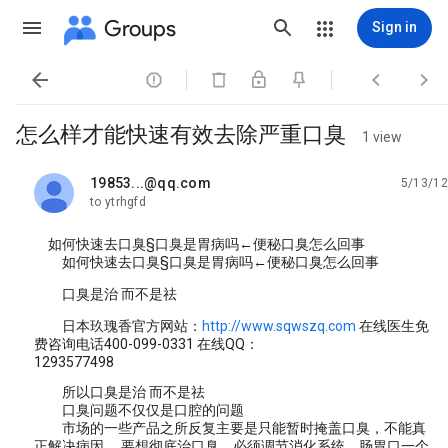
Groups
Sign in




怎么样才能快速有效去除严重口臭
1 view
19853...@qq.com
5/13/12
unread,
to ytrhgfd
如何快速去口臭§口臭是胃病吗←便秘口臭怎么回事
如何快速去口臭§口臭是胃病吗←便秘口臭怎么回事
口臭是治 而不是祛
日本玖瑰香官方网站：
http://www.sqwszq.com
在线医生免
费咨询电话400-099-0331 在线QQ：
1293577498
所以口臭是治 而不是祛
口臭问题不仅仅是口腔的问题
市场的一些产品之所反复主要是只能暂时掩盖口臭，不能真
正解决病因 。要想彻底治口臭，必须调节消化系统，肠胃口一个