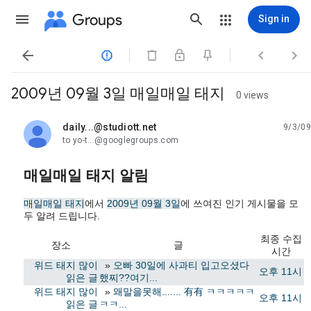
Groups
Sign in




2009년 09월 3일 매일매일 태지
0 views
daily...@studiott.net
9/3/09
unread,
to yo-t...@googlegroups.com
매일매일 태지 알림
매일매일 태지
에서
2009년 09월 3일
에 쓰여진 인기 게시물을 모
두 알려 드립니다.
최종 수집
장소
글
시간
위드 태지 많이
»
오빠 30일에 사과티 입고오셨다
오후 11시
읽은 글
했찌??여기...
위드 태지 많이
»
왜말을못해....... 有有 ㅋㅋㅋㅋㅋ
오후 11시
읽은 글
ㅋㅋ...