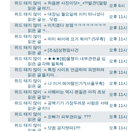
위드 태지 많이
»
처음본 사진이닷+_+!!!발견!(얼랑
오후 6시
읽은 글
여기...
위드 태지 많이
»
대장님 월요일에 이미 떠나셨다
오후 11시
읽은 글
는...닷컴......
위드 태지 많이
»
미치겠다 보옄ㅋㅋㅋㅋㅋㅋㅋㅋ
오후 11시
읽은 글
ㅋ...
위드 태지 많이
»
마미 싸이에 요거 뭐야? (S우有)
오후 11시
읽은 글
위드 태지 많이
»
[조심]성현맘사건
오후 11시
읽은 글
위드 태지 많이
»
★★★[펌]올챙이 내부관련글 심
오후 11시
읽은 글
각해 필독해...
위드 태지 많이
»
특정 사이트 언급하며 외면하려
오후 11시
읽은 글
들지마...
위드 태지 많이
»
나 이거 레어템인가?(서울우有)
오후 11시
읽은 글
위드 태지 많이
»
서붸비는 역시 팬질은 아직 초보
오후 11시
읽은 글
얔ㅋ
위드 태지 많이
»
공백기가 가장두려운 사람은 서태
오후 11시
읽은 글
지다
위드 태지 많이
»
오빠가 피부관리실..???
오후 11시
읽은 글
위드 태지 많이
»
닷컴 공지떳따1!!!!
오후 11시
읽은 글