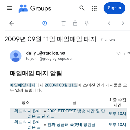
Groups
Sign in




2009년 09월 11일 매일매일 태지
0 views
daily...@studiott.net
9/11/09
unread,
to yo-t...@googlegroups.com
매일매일 태지 알림
매일매일 태지
에서
2009년 09월 11일
에 쓰여진 인기 게시물을 모
두 알려 드립니다.
최종 수집
장소
글
시간
위드 태지 많이
»
2009 ETPFEST 방송 시간 및 단
오후 10시
읽은 글
관 진...
위드 태지 많이
»
진짜 궁금해 죽겠네 펑된글
오후 10시
읽은 글