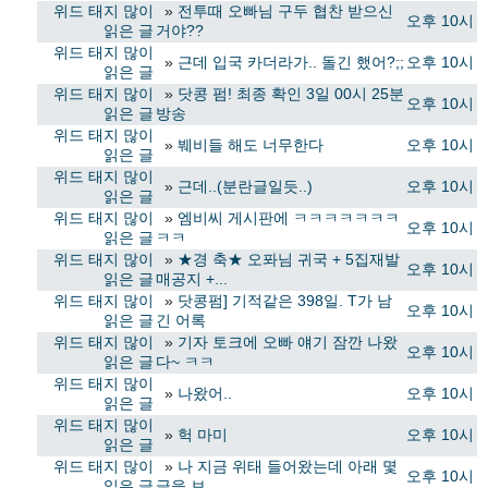
위드 태지 많이
»
전투때 오빠님 구두 협찬 받으신
오후 10시
읽은 글
거야??
위드 태지 많이
»
근데 입국 카더라가.. 돌긴 했어?;;
오후 10시
읽은 글
위드 태지 많이
»
닷콩 펌! 최종 확인 3일 00시 25분
오후 10시
읽은 글
방송
위드 태지 많이
»
붸비들 해도 너무한다
오후 10시
읽은 글
위드 태지 많이
»
근데..(분란글일듯..)
오후 10시
읽은 글
위드 태지 많이
»
엠비씨 게시판에 ㅋㅋㅋㅋㅋㅋㅋ
오후 10시
읽은 글
ㅋㅋ
위드 태지 많이
»
★경 축★ 오퐈님 귀국 + 5집재발
오후 10시
읽은 글
매공지 +...
위드 태지 많이
»
닷콩펌] 기적같은 398일. T가 남
오후 10시
읽은 글
긴 어록
위드 태지 많이
»
기자 토크에 오빠 얘기 잠깐 나왔
오후 10시
읽은 글
다~ ㅋㅋ
위드 태지 많이
»
나왔어..
오후 10시
읽은 글
위드 태지 많이
»
헉 마미
오후 10시
읽은 글
위드 태지 많이
»
나 지금 위태 들어왔는데 아래 몇
오후 10시
읽은 글
글을 보...