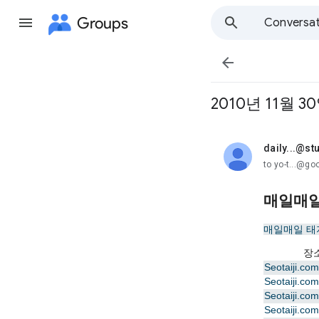
Groups
Conversat

2010년 11월 
daily...@stu
unread,
to yo-t...@g
매일매일
매일매일 태
장
Seotaiji.
Seotaiji.
Seotaiji.
Seotaiji.