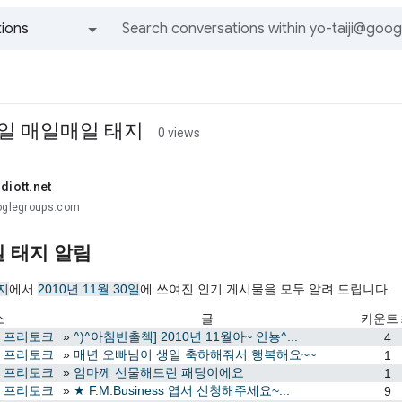
ions
All groups and messages
30일 매일매일 태지
0 views
diott.net
ooglegroups.com
 태지 알림
지
에서
2010년 11월 30일
에 쓰여진 인기 게시물을 모두 알려 드립니다.
소
글
카운트
com 프리토크
»
^)^아침반출첵] 2010년 11월아~ 안뇽^...
4
com 프리토크
»
매년 오빠님이 생일 축하해줘서 행복해요~~
1
com 프리토크
»
엄마께 선물해드린 패딩이에요
1
com 프리토크
»
★ F.M.Business 엽서 신청해주세요~...
9