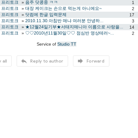
com 프리토크
»
음주 닷콩중 ㅋㅋ
1
com 프리토크
»
대장 케이크는 손으로 먹는게 아니에요~
2
com 프리토크
»
닷컴에 한글 입력문제
17
com 프리토크
»
2010.11.30.아침반 매냐 여러분 안녕하...
3
com 프리토크
»
★12월24일기부★서태지매니아 이름으로 사랑을...
14
com 프리토크
»
♡♡2010년11월30일♡♡ 점심반 영상테러~...
2
Service of
Studio TT


 all
Reply to author
Forward