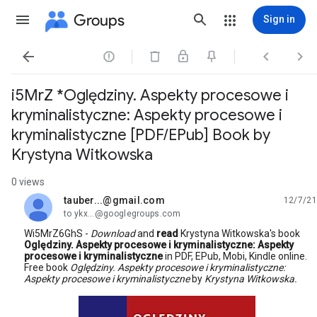
Groups
Sign in




i5MrZ *Oględziny. Aspekty procesowe i
kryminalistyczne: Aspekty procesowe i
kryminalistyczne [PDF/EPub] Book by
Krystyna Witkowska
0 views
tauber...@gmail.com
12/7/21
unread,
to ykx...@googlegroups.com
Wi5MrZ6GhS -
Download
and
read
Krystyna Witkowska's book
Oględziny. Aspekty procesowe i kryminalistyczne: Aspekty
procesowe i kryminalistyczne
in PDF, EPub, Mobi, Kindle online.
Free book
Oględziny. Aspekty procesowe i kryminalistyczne:
Aspekty procesowe i kryminalistyczne
by
Krystyna Witkowska.