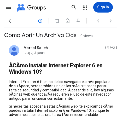
Groups
Sign in




Como Abrir Un Archivo Ods
0 views
Martial Salleh
6/19/24
unread,
to xyujotipoun
ÂCÃmo instalar Internet Explorer 6 en
Windows 10?
Internet Explorer 6 fue uno de los navegadores mÃs populares
de su Ãpoca, pero tambiÃn uno de los mÃs criticados por su
falta de seguridad y compatibilidad. A pesar de ello, hay algunas
pÃginas web que todavÃa requieren el uso de este navegador
antiguo para funcionar correctamente.
Si necesitas acceder a estas pÃginas web, te explicamos cÃmo
puedes instalar Internet Explorer 6 en Windows 10, aunque te
advertimos que no es una tarea fÃcil ni recomendable.