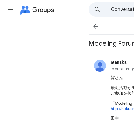
Groups
Conversat

Modeling Fo
atanaka
unread,
to xtext-us.
皆さん
最近活動が出
ご参加を検
「Modeling
http://koku
田中