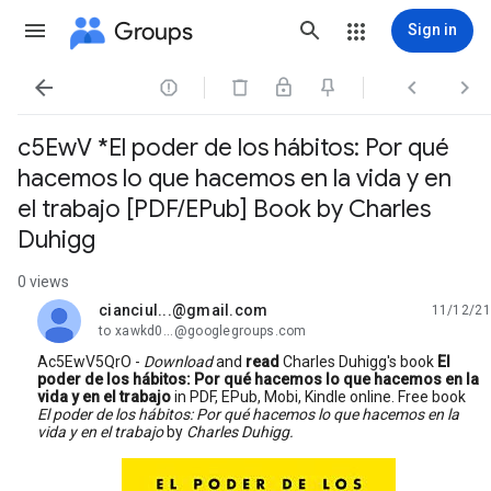
Groups
Sign in




c5EwV *El poder de los hábitos: Por qué
hacemos lo que hacemos en la vida y en
el trabajo [PDF/EPub] Book by Charles
Duhigg
0 views
cianciul...@gmail.com
11/12/21
unread,
to xawkd0...@googlegroups.com
Ac5EwV5QrO -
Download
and
read
Charles Duhigg's book
El
poder de los hábitos: Por qué hacemos lo que hacemos en la
vida y en el trabajo
in PDF, EPub, Mobi, Kindle online. Free book
El poder de los hábitos: Por qué hacemos lo que hacemos en la
vida y en el trabajo
by
Charles Duhigg.