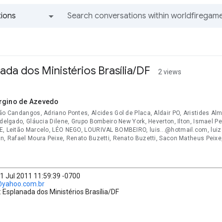
ions
All groups and messages
ada dos Ministérios Brasília/DF
2 views
rgino de Azevedo
ão Candangos, Adriano Pontes, Alcides Gol de Placa, Aldair PO, Aristides Alm
 delgado, Gláucia Dilene, Grupo Bombeiro New York, Heverton, Ilton, Ismael P
E, Leitão Marcelo, LÉO NEGO, LOURIVAL BOMBEIRO, luis...@hotmail.com, luiz j
in, Rafael Moura Peixe, Renato Buzetti, Renato Buzetti, Sacon Matheus Peixe
1 Jul 2011 11:59:39 -0700
.@yahoo.com.br
: Esplanada dos Ministérios Brasília/DF