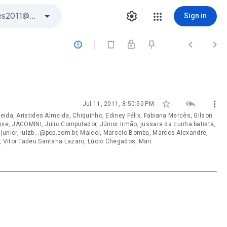
Sign in






Jul 11, 2011, 8:50:50 PM
eida, Aristides Almeida, Chiquinho, Ediney Félix, Fabiana Mercês, Gilson
eixe, JACOMINI, Julio Computador, Júnior Irmão, jussara da cunha batista,
unior, luizb...@pop.com.br, Maicol, Marcelo Bomba, Marcos Alexandre,
, Vitor Tadeu Santana Lazaro, Lúcio Chegados, Mari