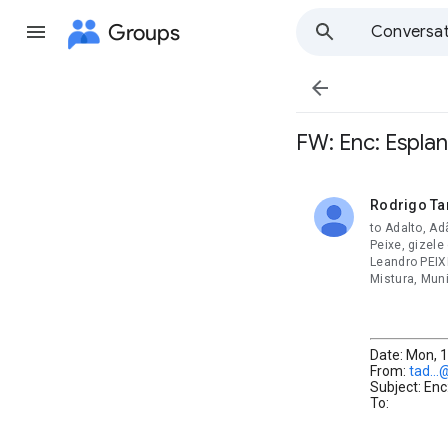
Groups
Conversat

FW: Enc: Esplan
Rodrigo Ta
unread,
to Adalto, Ad
Peixe, gizele
Leandro PEIX
Mistura, Mun
Date: Mon, 1
From:
tad..
Subject: Enc
To: