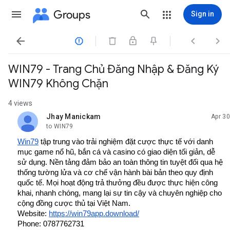
Groups
Sign in




WIN79 - Trang Chủ Đăng Nhập & Đăng Ký
WIN79 Không Chặn
4 views
Jhay Manickam
Apr 30
unread,
to WIN79
Win79
 tập trung vào trải nghiệm đặt cược thực tế với danh 
mục game nổ hũ, bắn cá và casino có giao diện tối giản, dễ 
sử dụng. Nền tảng đảm bảo an toàn thông tin tuyệt đối qua hệ 
thống tường lửa và cơ chế vận hành bài bản theo quy định 
quốc tế. Mọi hoạt động trả thưởng đều được thực hiện công 
khai, nhanh chóng, mang lại sự tin cậy và chuyên nghiệp cho 
cộng đồng cược thủ tại Việt Nam.
Website: 
https://win79app.download/
Phone: 0787762731