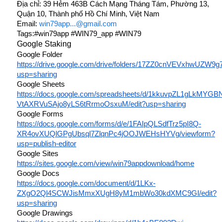
Địa chỉ: 39 Hẻm 463B Cách Mạng Tháng Tám, Phường 13, 
Quận 10, Thành phố Hồ Chí Minh, Việt Nam
Email: 
win79app...@gmail.com
Tags:#win79app #WIN79_app #WIN79
Google Staking
Google Folder
https://drive.google.com/drive/folders/17ZZ0cnVEVxhwUZW
usp=sharing
Google Sheets
https://docs.google.com/spreadsheets/d/1kkuvpZL1gLkMYGB
VtAXRVuSAjo8yLS6tRrmoOsxuM/edit?usp=sharing
Google Forms
https://docs.google.com/forms/d/e/1FAIpQLSdfTrz5pI8Q-
XR4ovXUQlGPgUbsql7ZlqnPc4jOOJWEHsHYVg/viewform?
usp=publish-editor
Google Sites
https://sites.google.com/view/win79appdownload/home
Google Docs
https://docs.google.com/document/d/1LKx-
ZXgO2Ql4SCWJisMmxXUgH8yM1mbWo30kdXMC9GI/edit?
usp=sharing
Google Drawings