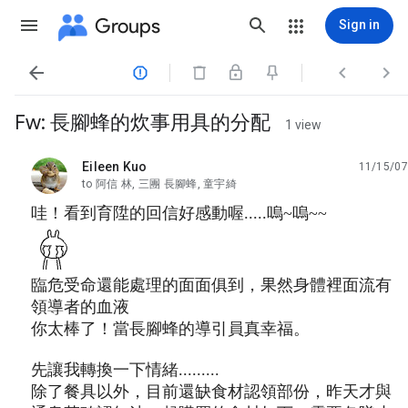
Groups
Sign in




Fw: 長腳蜂的炊事用具的分配
1 view
Eileen Kuo
11/15/07
unread,
to 阿信 林, 三團 長腳蜂, 童宇綺
哇！看到育陞的回信好感動喔.....嗚~嗚~~
臨危受命還能處理的面面俱到，果然身體裡面流有
領導者的血液
你太棒了！當長腳蜂的導引員真幸福。
先讓我轉換一下情緒.........
除了餐具以外，目前還缺食材認領部份，昨天才與