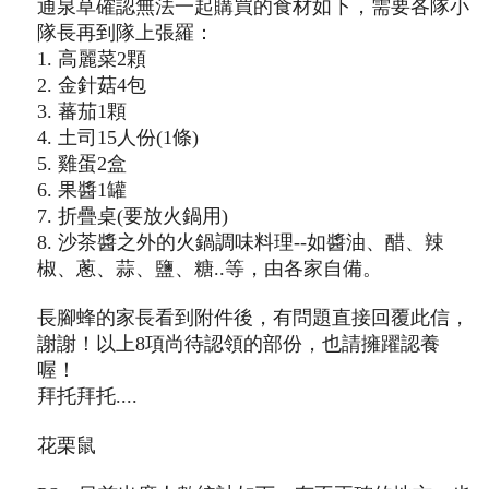
通泉草確認無法一起購買的食材如下，需要各隊小
隊長再到隊上張羅：
1. 高麗菜2顆
2. 金針菇4包
3. 蕃茄1顆
4. 土司15人份(1條)
5. 雞蛋2盒
6. 果醬1罐
7. 折疊桌(要放火鍋用)
8. 沙茶醬之外的火鍋調味料理--如醬油、醋、辣
椒、蔥、蒜、鹽、糖..等，由各家自備。
長腳蜂的家長看到附件後，有問題直接回覆此信，
謝謝！
以上8項尚待認領的部份，也請擁躍認養
喔！
拜托拜托....
花栗鼠