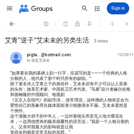
Groups
Sign in




艾青“逆子”艾未未的另类生活
3 views
pigta...@hotmail.com
12/28/11
unread,
to 谁是艾未未
“如果要在我的墓碑上刻一行字，应该写的是——一个经典的人格
分裂的人，他代表了那个时代所有的缺陷。”
除了著名诗人艾青之子的身份外，艾未未还有不少可以让人羡慕
的头衔：旅美艺术家、中国前卫艺术代表、“鸟巢”设计者赫尔佐格
和德梅隆的中国顾问、电视剧
《北京人在纽约》的副导演……按常理说，这样拽的人物肯定会为
爱惜自己的形象而在媒体面前谨小慎微滴水不漏。艾未未显然是
个例外。
这个满脸大胡子的中年人，一边对着镜头旁若无人地大嚼花生
米，一边用他惯有的极具颠覆性的语言说：“我是一个人格分裂的
人。父亲对我最大的影响就是让我
觉得名利都是非常无耻的东西。”