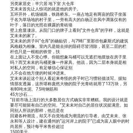
另类家居史：半穴居 地下室 大仓库
艾未未首先让人惊诧的就是他的房子。
五环开外，机场辅路，铁路桥东。一座占地足有两亩的院子坐落
于名为草场地的村子里，一旁有高大的白杨正在风中凋落仅有的
叶子，落日的光照在裸露的青砖墙
壁上愈显凄凉。从院门口的牌子上看到“文件仓库”的字样，这就是
艾未未的家了。
艾未未的房子叫“仓库”的确贴切，与798厂里那些包豪斯式的建筑
风格颇为相像。室内凡是能去掉的阻碍尽皆消除，甚至二层的栏
杆也只是一根粗的铁管，扶
在上面让人不觉心悸。你能想象马桶可以无遮拦地摆放在房子里
吗？而艾未未的马桶更像一件家具。他说，因为二层本身就是相
对私人的空间，有足够信心保证别
人不会在他方便的时候冲进来。
艾未未谈起这个别人看起来奇怪的房子时已习惯轻描淡写。据知
情朋友透漏，这所堪称庞然大物的院子光青砖就用了13万块，另
有80吨水泥、7.5吨钢筋和
45方沙石……
“目前市场上流行的大多数居住方式确实非常糟糕。我的设计就是
要尽可能留有自己的空间。”艾未未对自己的居住状况挺满意。如
同别人所说的那样，他总是在
回避各种潮流，却又不自觉地成为潮流的引导者。由艾未未、张
永和等人设计，建在通州的“运河岸上的院子”已成为富人眼中的时
尚居所，预计每平米售价超过
1500美元。