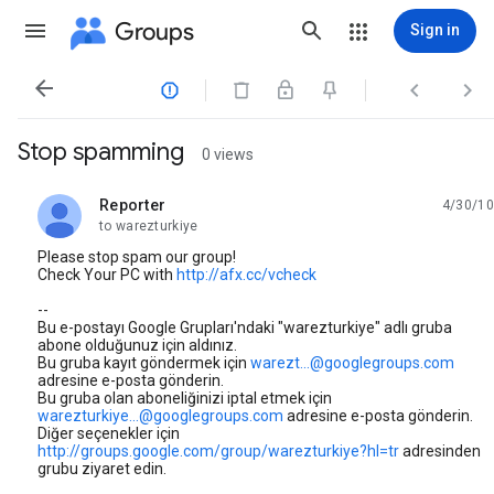
Groups
Sign in




Stop spamming
0 views
Reporter
4/30/10
unread,
to warezturkiye
Please stop spam our group!
Check Your PC with
http://afx.cc/vcheck
--
Bu e-postayı Google Grupları'ndaki "warezturkiye" adlı gruba
abone olduğunuz için aldınız.
Bu gruba kayıt göndermek için
warezt...@googlegroups.com
adresine e-posta gönderin.
Bu gruba olan aboneliğinizi iptal etmek için
warezturkiye...@googlegroups.com
adresine e-posta gönderin.
Diğer seçenekler için
http://groups.google.com/group/warezturkiye?hl=tr
adresinden
grubu ziyaret edin.