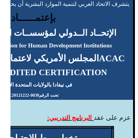
يتشرف الاتحاد العربي لتنمية الموارد البشرية أن يحيط سع
بإعتمــــــاد
الإتحــاد الــدولي لمؤسســات التنم
deration for Human Development Institutions
ACAC
المجلس الأمريكي لاعتماد ال
REDITED CERTIFICATION
فى نيفادا بالولايات المتحدة الامريك
تحت الرقم
C20121222-0030
عزم على
عقد
:
البرنامج التدريبي