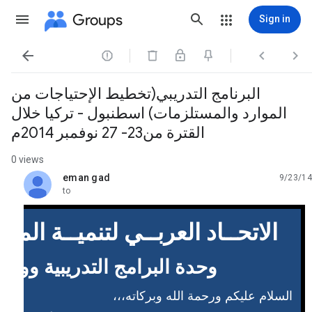
Groups
Sign in




البرنامج التدريبي(تخطيط الإحتياجات من
الموارد والمستلزمات) اسطنبول - تركيا خلال
القترة من23- 27 نوفمبر 2014م
0 views
eman gad
9/23/14
unread,
to
الاتحــاد العربــي لتنميــة المــ
وحدة البرامج التدريبية وور
السلام عليكم ورحمة الله وبركاته،،،