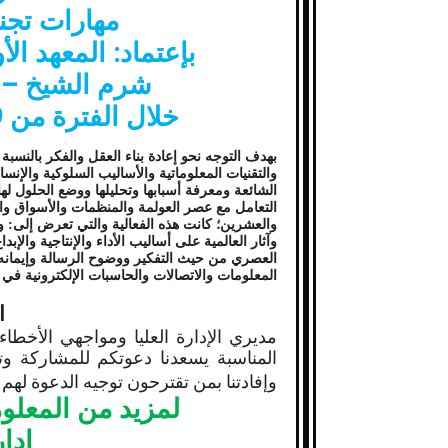
مهارات تجن
بإعتماد: المعهد ال
شرم الشيخ – ج
خلال الفترة من 9 الى 13 نوفمبر 2014 م
بهدف التوجه نحو إعادة بناء العقل والفكر بالنسبة 
والتقنيات المعلوماتية والأساليب السلوكية والإنسا
الشائعة ومعرفة أسبابها وتحليلها ووضع الحلول لها
التعامل مع عصر العولمة والمنظمات والأسواق وال
والعشرين؛ كانت هذه الفعالية والتي تعرض إلى: واقع
وآثار العالمية على أساليب الأداء والإنتاجية وال
العصري من حيث التفكير ووضوح الرسالة وإيمانه 
المعلومات والاتصالات والحاسبات الإلكترونية في إ
ا
مديري الإدارة العليا ومواجهي الأخطاء
المناسبة يسعدنا دعوتكم للمشاركة و
وإفادتنا بمن تقترحون توجيه الدعوة لهم
لمزيد من المعلو
إدا