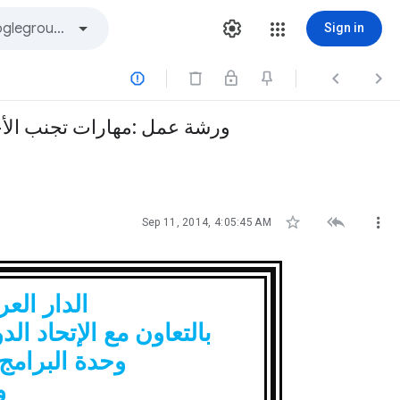
Sign in



ورشة عمل :مهارات تجنب الأخ



Sep 11, 2014, 4:05:45 AM
الدار العرب
بالتعاون مع الإتحاد ا
وحدة البرامج
و