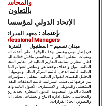
والمحاسبى
"
بالتعاون مع
الإتحاد الدولي لمؤسسات ا
بإعتماد
:
معهد المدراء ال
f Professional Managers
ميدان تقسيم – اسطنبول
للفترة من 9 - 18 أغسطس
في إطار مهني وعلمي بهدف الوقوف على أحدث النظم والات
وتقنيات التحليل المالي والمحاسبي تناقش فعالية اليوم العد
اطار التقارير الماليه، التقارير الماليه فى معايير المحاسبه
الماليه، أنواع وأهداف وخصائص وعناصر القوائم الماليه، ال
الماليه، قائمة الدخل، قائمة المركز المالى وتبويبها، البن
التحليل التقليدى للقوائم الماليه، التحليل بالمؤشرات المال
يتم عرضها فى صلب الميزانيه، قائمة التدفقات النقديه، تحل
التشغيلى والتمويلى والاستثمارى، الأصول الثابته واهلاكا
العملاء، الديون المعدومه، الديون المتعثره، تحديد ربح الن
والمحاسبى: تحليل ادارة الانتاج والعمليات، تحليل ادارة ا
والتطوير، اتخاذ القرارات.