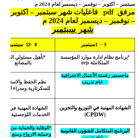
سبتمبر – اكتوبر – نوفمبر – ديسمبر لعام 2024 م
مرفق
pdf
فاعليات شهر سبتمبر – اكتوبر
– نوفمبر – ديسمبر لعام 2024 م
شهر
سبتمبر
1 - 5
سبتمبر
8 -12
سيتمبر
*برنامج نظام ادارة موارد المؤسسة
*تأهيل مسئولي الجودة
المتكاملة
erp
بالمصانع
ماجستير رقمنة الأعمال الاحترافية
نظم الحفظ والاسترجاع
10 ايام تدريب
للسكرتارية ومدراء المكات
الشهادة المهنية في إدارة
الشهادة المهنية في التوزيع والتخزين
CPDW
الخدمات اللوجستية (
CPL
)
(
*الوقاية والحماية من الحرا
البرنامج المتكامل للشؤون القانونية
وحماية الارواح ومنع الخسا
10 ايام تدريب