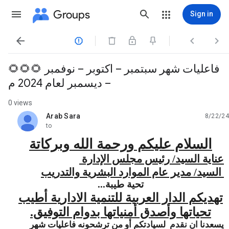
Groups
Sign in




🌻🌻🌻 فاعليات شهر سبتمبر – اكتوبر – نوفمبر
– ديسمبر لعام 2024 م
0 views
Arab Sara
8/22/24
unread,
to
السلام عليكم ورحمة الله وبركاتة
عناية السيد/ رئيس مجلس الإدارة
السيد/ مدير عام الموارد البشرية والتدريب
تحية طيبة...
تهديكم الدار العربية للتنمية الادارية أطيب
تحياتها وأصدق أمنياتها بدوام التوفيق.
يسعدنا
ان نقدم
لسيادتكم أو من ترشحونه فاعليات شهر