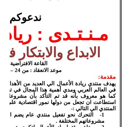
ندعوكم لل
مـنـتـدى : رياد
الابداع والابتكار في
القاعة الافتراضية
OOM
موعد الانعقاد : من 24 – 27 يناير 2021
مقدمة:
يهدف منتدي ريادة الأعمال الي العديد من الأهداف ال
في العالم العربي ومدي أهمية هذا المجال في تحقيق ا
كما هو معروف بأنه قد تم التأكد بأن مشروعات ا
استطاعت ان تجعل من دولها نمور اقتصادية علي غرار
المنتدي الي التالي :-
1-
التحرك نحو تفعيل منتدي عام يضم اعضاء
مشروعاتهم المختلفة .