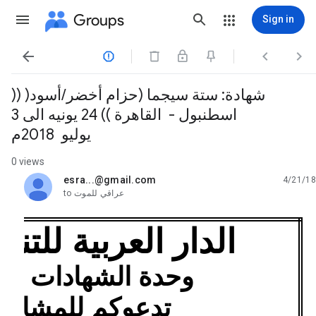
Groups
Sign in




شهادة: ستة سيجما (حزام أخضر/أسود( ((
اسطنبول - القاهرة )) 24 يونيه الى 3
يوليو 2018م
0 views
esra...@gmail.com
4/21/18
unread,
عراقي للموت
to
الدار العربية للتنمي
وحدة الشهادات ا
تدعوكم للمشارك