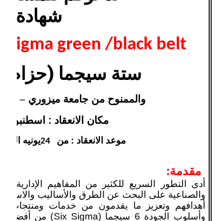
شهادة:
ix sigma green /black belt
ستة سيجما (حزام 
والممنوح من جامعة ميزوري – الولاي
مكان الانعقاد : اسطنبول –
موعد الانعقاد : من
يونيه الى 3
24
مقدمة:
أدى التطور السريع للكثير من المفاهيم الإدارية وا
والصناعية على البحث عن الطرق والأساليب والاستراتيج
أهدافهم وتعزيز ما يقدمون من خدمات ومنتجات مع 
وأسلوب الجودة 6 سيجما (
Six Sigma
) من أفضل ال