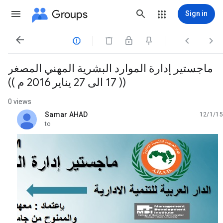
Groups
Sign in




ماجستير إدارة الموارد البشرية المهني المصغر
(( 17 الى 27 يناير 2016 م ))
0 views
Samar AHAD
12/1/15
unread,
to