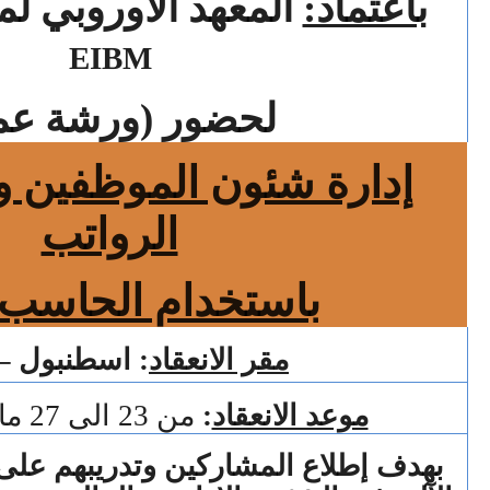
باعتماد:
المعهد الأوروبي لم
EIBM
لحضور (ورشة عم
إدارة شئون الموظفين و
الرواتب
باستخدام الحاسب 
مقر الانعقاد
: اسطنبول – 
موعد الانعقاد
:
من 23 الى 27 مارس 2014 م
بهدف إطلاع المشاركين وتدريبهم عل