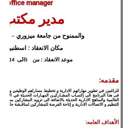
ed office manager
مدير مكتب 
والممنوح من جامعة ميزوري – الولاي
مكان الانعقاد : اسطنبول –
موعد الانعقاد : من
الى
اغ
14
5
مقدمه
:
للراغبين في تطوير مهاراتهم الادارية و تخطيط مساراهم الوظيفي و الترقيا
فى هذا البرنامج الى إكسـاب المشـاركيـن المهـارات الحديثة في الادارة و 
العالمية والمناهج الادارية الحديثة بالاضافة الى تزويد المشاركين بمهارا
التنظيم و الاتصالات الادارية و إتاحة الفرصة للمشاركين لمناقـشة حالات 
الأهداف العامه
: