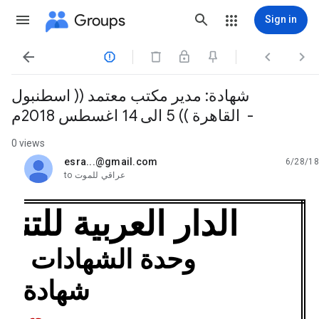
Groups
Sign in




شهادة: مدير مكتب معتمد (( اسطنبول
- القاهرة )) 5 الى 14 اغسطس 2018م
0 views
esra...@gmail.com
6/28/18
unread,
عراقي للموت
to
الدار العربية للتنمي
وحدة الشهادات ا
شهادة: