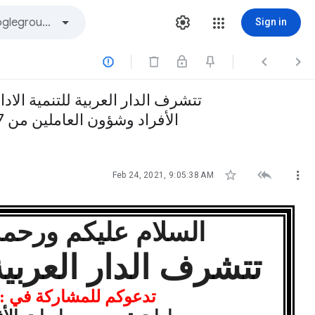
Sign in



تتشرف الدار العربية للتنمية الا
الأفراد وشؤون العاملين من 7 – 11 مـــــــــارس ( بالقاهرة) وتنفذ اون لاين من خلال برنامج زوووم



Feb 24, 2021, 9:05:38 AM
السلام عليكم ورحمة ا
تتشرف الدار العربية 
تدعوكم للمشاركة في : ا