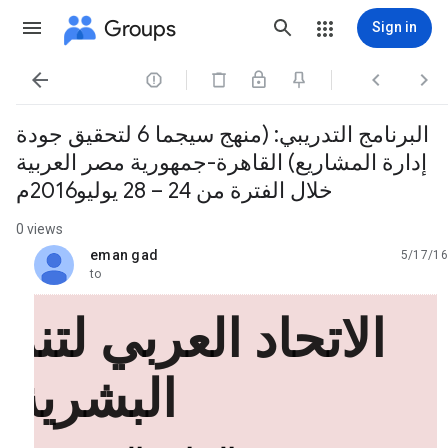
Groups
Sign in




البرنامج التدريبي: (منهج سيجما 6 لتحقيق جودة
إدارة المشاريع) القاهرة-جمهورية مصر العربية
خلال الفترة من 24 – 28 يوليو2016م
0 views
eman gad
5/17/16
unread,
to
الاتحاد العربي لتنمي
البشرية