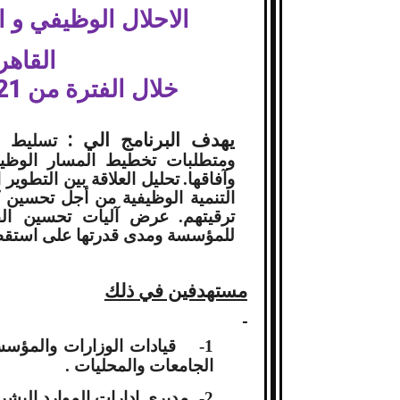
الاحلال الوظيفي و 
القاهر
خلال الفترة من 21 الي 25 اغسطس 2016 م
يهدف البرنامج الي :
تسليط ا
ومتطلبات تخطيط المسار الوظي
وآفاقها.
تحليل العلاقة بين التطوير
التنمية الوظيفية من أجل تحسين
ترقيتهم.
عرض آليات تحسين الفر
للمؤسسة ومدى قدرتها على استقطاب
مستهدفين في ذلك
1-
قيادات الوزارات والمؤس
الجامعات والمحليات .
2-
مديري ادارات الموارد البشر