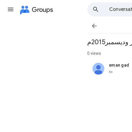
Groups
Conversat

يسمبر2015م
0 views
eman gad
unread,
to