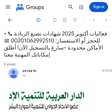
Groups
Sign in




• فعاليات أكتوبر 2025 شهادات تصنع الريادة 📞
للحجز أو الاستفسار: 00201062992510 📅
الأماكن محدودة –سارع بالتسجيل الآن! أطلق
إمكاناتك المهنية معنا
0 views
esraa hr
9/9/25
unread,
to