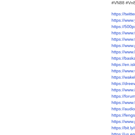
#VN88 #Vn88
https://twi
https://ww
https://50
https://ww
https://www
https://www
https://www
https://bas
https://en.i
https://www
https://wa
https://dre
https://ww
https://for
https://www
https://au
https://fen
https://www
https://bit
https://us.