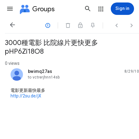
Groups
Sign in




3000種電影 比院線片更快更多
pHP6Zi18O8
0 views
bwimq27as
8/29/10
unread,
to vctrerjhnn14sb
電影更新最快最多
http://2su.de/jX