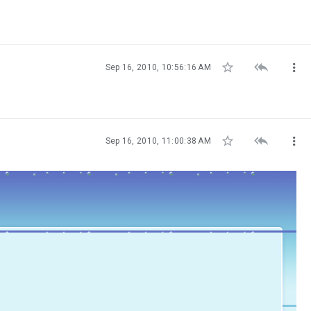



Sep 16, 2010, 10:56:16 AM



Sep 16, 2010, 11:00:38 AM