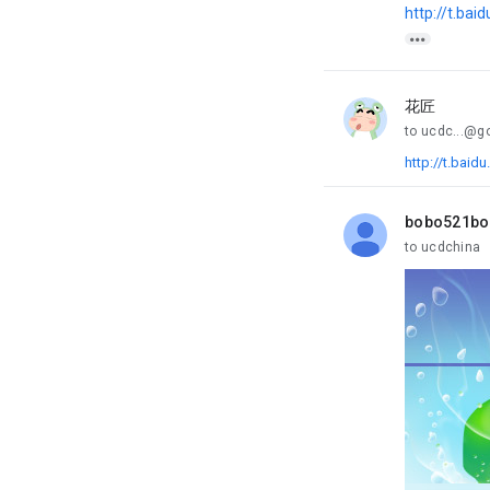
http://t.ba

花匠
unread,
to ucdc...@g
http://t.bai
bobo521bo
unread,
to ucdchina