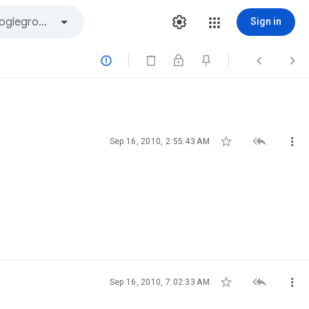
Sign in






Sep 16, 2010, 2:55:43 AM



Sep 16, 2010, 7:02:33 AM