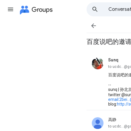
Groups
Conversat

百度说吧的邀
Sunq
unread,
to ucdc...@g
百度说吧的
--
sunq | 孙北
twitter:@su
email:2bei.
blog:
http://
高静
unread,
to ucdc...@g