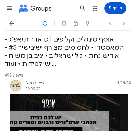
Groups
Sign in




אוסף סינגלים וקליפים | כו אדר תשפ"ג •
המאסטרו • לחסומים מצורף ישיבישיר #5 •
אידיש נחת • גיל ישראלוב • יניב בן משיח •
ישי לפידות • ועוד...
496 views
ציצו במייל
3/19/23
unread,
קבוצה
to