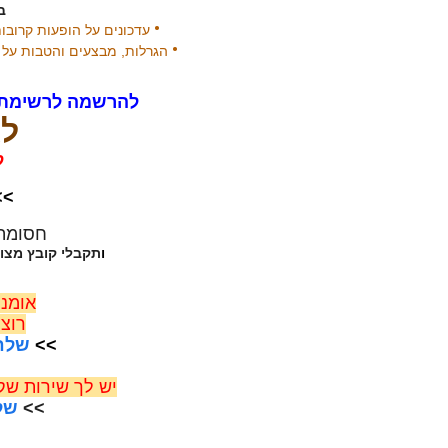
ב
•
עדכונים על הופעות קרובו
•
הגרלות, מבצעים והטבות על ק
להרשמה לרשימת 
לא
ל
>
חסומה
ו
תקבלי קובץ מצור
אומני
רוצ
>>
שלחי
יש לך שירות ש
>>
שלח