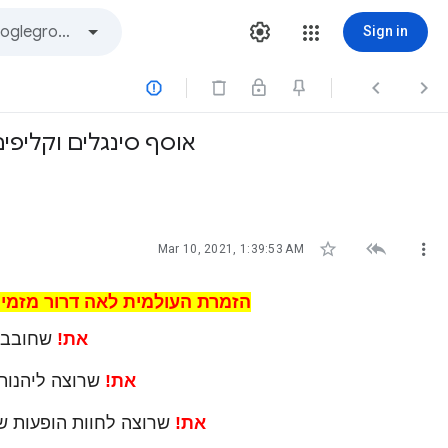
Sign in



אוסף סינגלים וקליפי



Mar 10, 2021, 1:39:53 AM
הזמרת העולמית לאה דרור מזמינ
את!
שחובבת 
את!
שרוצה ליהנות 
את!
שרוצה לחוות הופעות ש