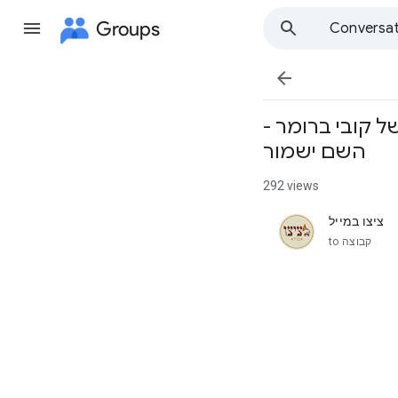
Groups
Conversat

ל קובי ברומר -
השם ישמור
292 views
ציצו במייל
unread,
קבוצה
to