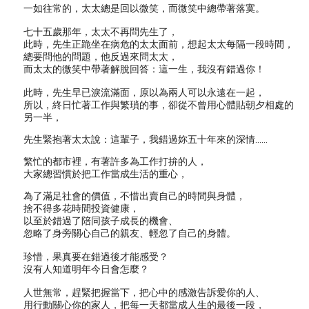
一如往常的，太太總是回以微笑，而微笑中總帶著落寞。
七十五歲那年，太太不再問先生了，
此時，先生正跪坐在病危的太太面前，想起太太每隔一段時間，
總要問他的問題，他反過來問太太，
而太太的微笑中帶著解脫回答：這一生，我沒有錯過你！
此時，先生早已淚流滿面，原以為兩人可以永遠在一起，
所以，終日忙著工作與繁瑣的事，卻從不曾用心體貼朝夕相處的
另一半，
先生緊抱著太太說：這輩子，我錯過妳五十年來的深情……
繁忙的都市裡，有著許多為工作打拚的人，
大家總習慣於把工作當成生活的重心，
為了滿足社會的價值，不惜出賣自己的時間與身體，
捨不得多花時間投資健康，
以至於錯過了陪同孩子成長的機會、
忽略了身旁關心自己的親友、輕忽了自己的身體。
珍惜，果真要在錯過後才能感受？
沒有人知道明年今日會怎麼？
人世無常，趕緊把握當下，把心中的感激告訴愛你的人、
用行動關心你的家人，把每一天都當成人生的最後一段，