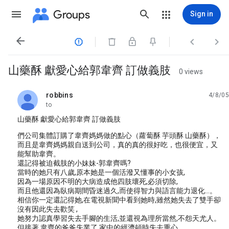
Groups
Sign in




山藥酥 獻愛心給郭韋齊 訂做義肢
0 views
robbins
4/8/05
unread,
to
山藥酥 獻愛心給郭韋齊 訂做義肢
們公司集體訂購了韋齊媽媽做的點心（蘿蔔酥 芋頭酥 山藥酥），
而且是韋齊媽媽親自送到公司，真的真的很好吃，也很便宜，又
能幫助韋齊。
還記得被迫截肢的小妹妹-郭韋齊嗎?
當時的她只有八歲,原本她是一個活潑又懂事的小女孩,
因為一場原因不明的大病造成他四肢壞死,必須切除,
而且他還因為臥病期間昏迷過久,而使得智力與語言能力退化...。
相信你一定還記得她,在電視新聞中看到她時,雖然她失去了雙手卻
沒有因此失去歡笑 ,
她努力認真學習失去手腳的生活,並還視為理所當然,不怨天尤人。
但接著,韋齊的爸爸失業了,家中的經濟頓時失去重心,