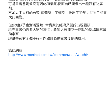
可是韋齊爸媽並沒有因此而氣餒,反而自己研發出一種沒有防腐
劑、
不加人工香料的自製-蘿蔔酥、芋頭酥，推出了半年，得到了相當
大的回響。
但熱潮似乎也漸漸退燒...韋齊家的經濟又開始出現困頓，
現在韋齊仍需要大家的幫忙，希望大家能花一點點的錢,繼續來幫
助韋齊,
讓韋齊家有金錢基礎可以繼續負擔韋齊復健的費用。
協助網站
http://www.moninet.com.tw/commonweal/weichi/