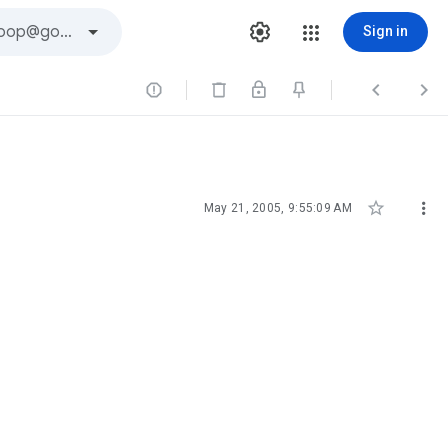
Sign in





May 21, 2005, 9:55:09 AM