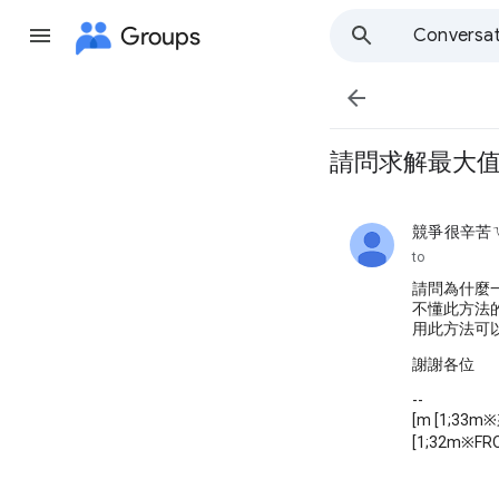
Groups
Conversat

請問求解最大
競爭很辛苦ㄟ
unread,
to
請問為什麼一
不懂此方法
用此方法可
謝謝各位
--
[m [1;33
[1;32m※FRO