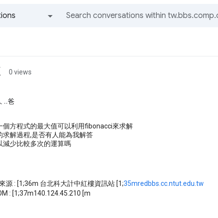
ions
All groups and messages
值
0 views
..爸
個方程式的最大值可以利用fibonacci來求解
的求解過程,是否有人能為我解答
以減少比較多次的運算嗎
m※來源 : [1;36m 台北科大計中紅樓資訊站 [1;
35mredbbs.cc.ntut.edu.tw
M : [1;37m140.124.45.210 [m