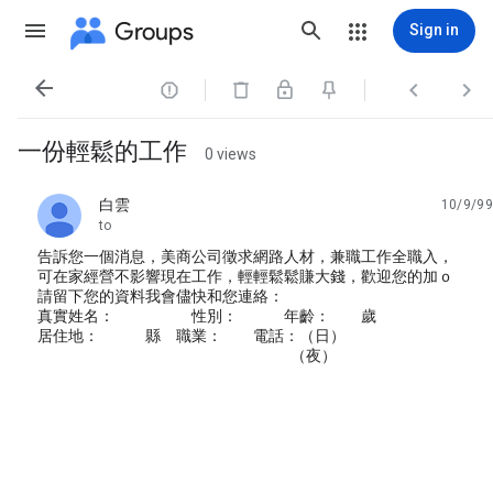
Groups
Sign in




一份輕鬆的工作
0 views
白雲
10/9/99
unread,
to
告訴您一個消息，美商公司徵求網路人材，兼職工作全職入，
可在家經營不影響現在工作，輕輕鬆鬆賺大錢，歡迎您的加ｏ
請留下您的資料我會儘快和您連絡：
真實姓名： 性別： 年齡： 歲
居住地： 縣 職業： 電話：（日）
（夜）