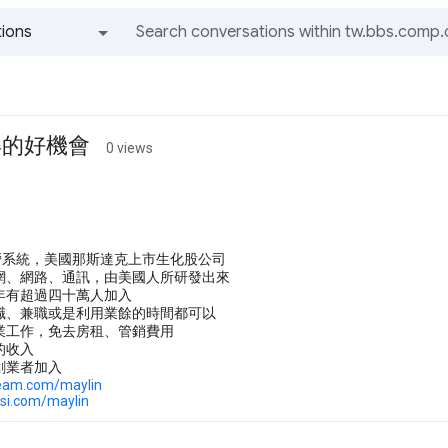
ions
All groups and messages
得的好機會
0 views
經營系統，美國那斯達克上市生化股公司
網、網路、通訊，由美國人所研發出來
年有超過四十萬人加入
職、兼職或是利用業餘的時間都可以
業工作，免去房租、管銷費用
的收入
創業者加入
team.com/maylin
si.com/maylin