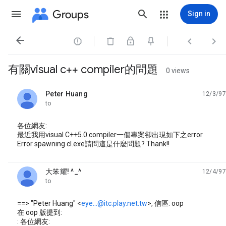
Groups
Sign in




有關visual c++ compiler的問題
0 views
Peter Huang
12/3/97
unread,
to
各位網友:
最近我用visual C++5.0 compiler一個專案卻出現如下之error
Error spawning cl.exe請問這是什麼問題? Thank!!
大笨耀! ^_^
12/4/97
unread,
to
==> "Peter Huang" <
eye...@itc.play.net.tw
>, 信區: oop
在 oop 版提到:
: 各位網友: