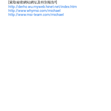
[索取秘密網站網址及特別報告!!]
http://derho.wu.myweb.hinet.net/index.htm
http://www.whymsi.com/michael
http://www.msi-team.com/michael