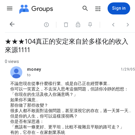
Groups
Sign in




★★★104真正的安定來自於多樣化的收入
來源1111
0 views
money
1/29/05
unread,
to
不論您現在從事什麼樣行業、或是自己正在經營事業…
你可以一笑置之，不去深入思考這個問題，但請你冷靜的想想：
「你現在的生活及收入你滿意嗎？」
如果你不滿意…
那你做了那些改變？
很多人都不敢面對這個問題，甚至漠視它的存在，過一天算一天…
但是你的人生，你可以這樣漠視嗎？
你是否有深思過：
「應該有一條更好、更平坦，比較不複雜且平順的路可走？」
有的，它存在－在家創業系統