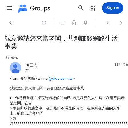
Groups
Sign in




誠意邀請您來當老闆，共創賺錢網路生活
事業
0 views
阿三哥
11/1/00
unread,
to
From: 優勢國際 <winner
@dios.com.tw
>
誠意邀請您來當老闆，共創賺錢網路生活事業
> 你是否曾經在深夜時這樣的問自己!!這是我要的人生嗎？在絕望與希
望之間、在自
> 卑感與成就感之中、在知足與不滿足的時候、在你踩在人生的天平
上，給自己許多的問
> 號
時?????????????????????????????????????????????????????????