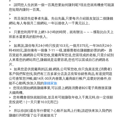
>
> 請問您人生的第一個一百萬您要如何賺到呢?現在您就有機會可能讓
您短期內賺到一百萬。
>
> 而且保證先從事者先贏。先佔先贏,只要每月介紹親友架設二個賺錢
網站,每人每個月二個網站,一年以後收入一千萬元以上。
>
> 只要您利用平常上網1-3小時的時間，就有辦法～～～獲取比白天上
班薪水還要高的額外收入。
>
> 如果說,讓你每天24小時只投資10.3元,一個月375元,一年365天24小
時4500元,讓你擁有一個像 7-11 一樣,連睡覺都在賺錢數鈔票的網> 路
百貨超市,錢網路公司幫您收,貨廠商幫您送,您當現成的老板,只需介紹別
人來看您的網站而已,賺錢就是這麼容易,您也可以當成自己的網路名
片
> 如果您是供貨廠商的話,錢.網路,公司幫您收,你只負責送貨,(消費者)
客戶我們幫您找,我們有三百多家分店及店長幫你銷售商品,有退貨問題
公司會幫您沖帳,錢14天-30天內會匯入廠商銀行帳戶,這麼好的條件,你
能不心動嗎,快加入我的
賺錢家族
> 您現在開始網路賺錢事業,可以搭上網路消費者B2C電子商務致富賺
大錢商機。
> 您有機會很快就能回收,並且有可能賺取年收入千萬元時,你一定很願
意投資吧！(一天只要10.3元而已)
>
> 所以你(妳)還在等什麼呢？心動不如馬上行動,請趕快來加入我們的
賺錢行列吧!慢了位子就被搶光了