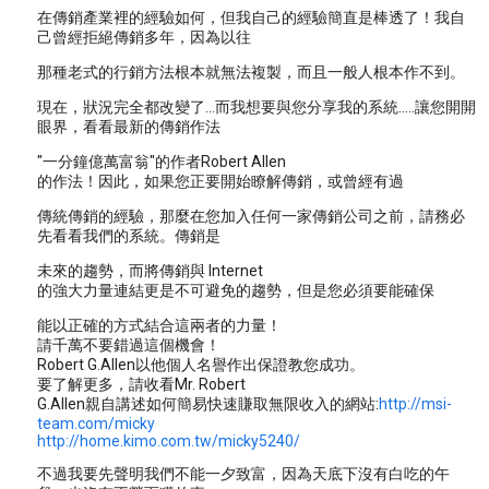
在傳銷產業裡的經驗如何，但我自己的經驗簡直是棒透了！我自
己曾經拒絕傳銷多年，因為以往
那種老式的行銷方法根本就無法複製，而且一般人根本作不到。
現在，狀況完全都改變了...而我想要與您分享我的系統.....讓您開開
眼界，看看最新的傳銷作法
"一分鐘億萬富翁"的作者Robert Allen
的作法！因此，如果您正要開始瞭解傳銷，或曾經有過
傳統傳銷的經驗，那麼在您加入任何一家傳銷公司之前，請務必
先看看我們的系統。傳銷是
未來的趨勢，而將傳銷與 Internet
的強大力量連結更是不可避免的趨勢，但是您必須要能確保
能以正確的方式結合這兩者的力量！
請千萬不要錯過這個機會！
Robert G.Allen以他個人名譽作出保證教您成功。
要了解更多，請收看Mr. Robert
G.Allen親自講述如何簡易快速賺取無限收入的網站:
http://msi-
team.com/micky
http://home.kimo.com.tw/micky5240/
不過我要先聲明我們不能一夕致富，因為天底下沒有白吃的午