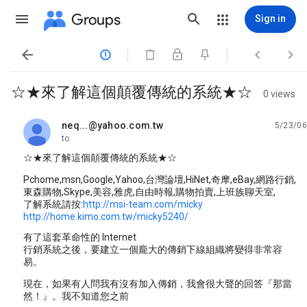
Groups
Sign in




☆★來了解這個顛覆傳統的系統★☆
0 views
neq...@yahoo.com.tw
5/23/06
unread,
to
☆★來了解這個顛覆傳統的系統★☆
Pchome,msn,Google,Yahoo,台灣論壇,HiNet,奇摩,eBay,網路行銷,
東森購物,Skype,美容,雅虎,自由時報,購物拍賣,上班族聊天室,
了解系統請按:
http://msi-team.com/micky
http://home.kimo.com.tw/micky5240/
有了這套革命性的 Internet
行銷系統之後，要建立一個龐大的傳銷下線組織將變得非常容
易。
現在，如果有人問我有沒有加入傳銷，我會很大聲的回答『那當
然！』。我不知道您之前