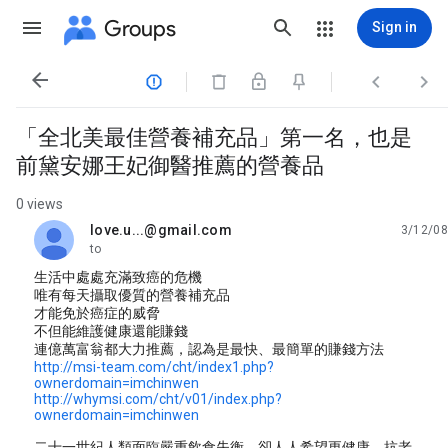
Groups
Sign in




「全北美最佳營養補充品」第一名，也是
前黛安娜王妃御醫推薦的營養品
0 views
love.u...@gmail.com
3/12/08
unread,
to
生活中處處充滿致癌的危機
唯有每天攝取優質的營養補充品
才能免於癌症的威脅
不但能維護健康還能賺錢
連億萬富翁都大力推薦，認為是最快、最簡單的賺錢方法
http://msi-team.com/cht/index1.php?
ownerdomain=imchinwen
http://whymsi.com/cht/v01/index.php?
ownerdomain=imchinwen
二十一世紀人類面臨嚴重飲食失衡，卻人人希望更健康、抗老