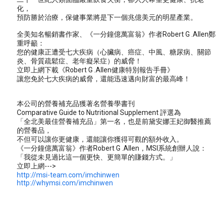
化，
預防勝於治療，保健事業將是下一個兆億美元的明星產業。
全美知名暢銷書作家、《一分鐘億萬富翁》作者Robert G .Allen鄭
重呼籲：
您的健康正遭受七大疾病（心臟病、癌症、中風、糖尿病、關節
炎、骨質疏鬆症、老年癡呆症）的威脅！
立即上網下載《Robert G .Allen健康特別報告手冊》
讓您免於七大疾病的威脅，還能迅速邁向財富的最高峰！
本公司的營養補充品獲著名營養學書刊
Comparative Guide to Nutritional Supplement 評選為
「全北美最佳營養補充品」第一名，也是前黛安娜王妃御醫推薦
的營養品，
不但可以讓你更健康，還能讓你獲得可觀的額外收入。
《一分鐘億萬富翁》作者Robert G .Allen，MSI系統創辦人說：
「我從未見過比這一個更快、更簡單的賺錢方式。」
立即上網--->
http://msi-team.com/imchinwen
http://whymsi.com/imchinwen