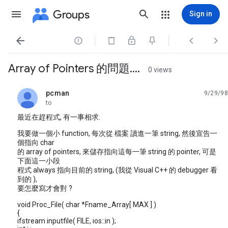
Groups
Sign in




Array of Pointers 的問題....
0 views
pcman
9/29/98
unread,
to
最近在趕程式, 有一事相求.
我要做一個小 function, 每次從 檔案 讀進一筆 string, 然後宣告一
個指向 char
的 array of pointers, 來儲存指向這每一筆 string 的 pointer, 可是
下面這一小段
程式 always 指向目前的 string, (我從 Visual C++ 的 debugger 看
到的 ),
要怎麼寫才會對 ?
void Proc_File( char *Fname_Array[ MAX ] )
{
ifstream inputfile( FILE, ios::in );