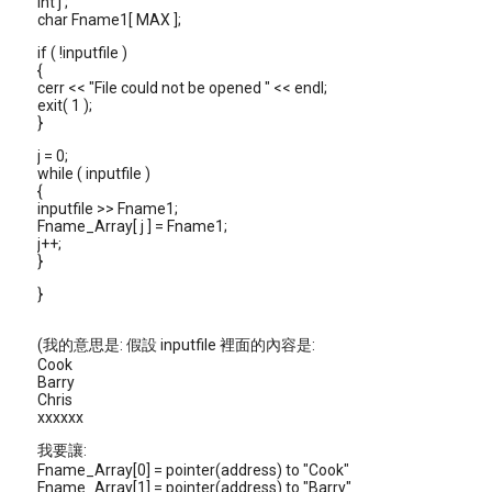
int j ;
char Fname1[ MAX ];
if ( !inputfile )
{
cerr << "File could not be opened " << endl;
exit( 1 );
}
j = 0;
while ( inputfile )
{
inputfile >> Fname1;
Fname_Array[ j ] = Fname1;
j++;
}
}
(我的意思是: 假設 inputfile 裡面的內容是:
Cook
Barry
Chris
xxxxxx
我要讓:
Fname_Array[0] = pointer(address) to "Cook"
Fname_Array[1] = pointer(address) to "Barry"