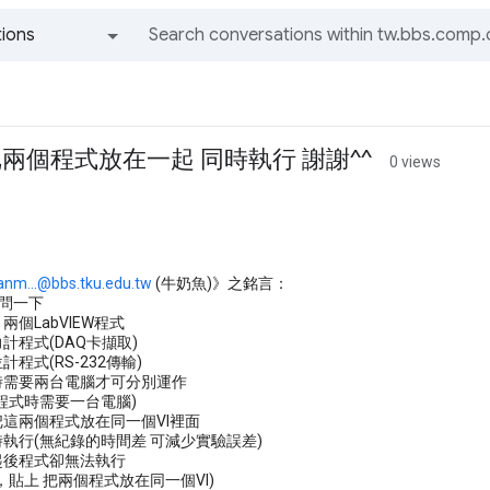
ions
All groups and messages
兩個程式放在一起 同時執行 謝謝^^
0 views
anm...@bbs.tku.edu.tw
(牛奶魚)》之銘言：
請問一下
兩個LabVIEW程式
力計程式(DAQ卡擷取)
計程式(RS-232傳輸)
驗時需要兩台電腦才可分別運作
個程式時需要一台電腦)
把這兩個程式放在同一個VI裡面
時執行(無紀錄的時間差 可減少實驗誤差)
起後程式卻無法執行
製，貼上 把兩個程式放在同一個VI)