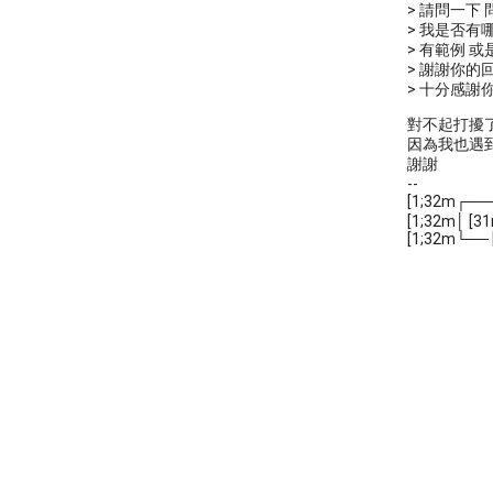
> 請問一下
> 我是否有
> 有範例 
> 謝謝你的回
> 十分感謝你
對不起打擾了
因為我也遇到
謝謝
--
[1;32m┌─
[1;32m│ [3
[1;32m└── 