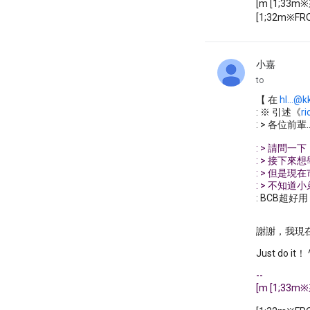
[m [1;33
[1;32m※FRO
小嘉
unread,
to
【 在
hl...@k
: ※ 引述《
ri
: > 各位前輩
: > 請問一
: > 接下來
: > 但是現在市
: > 不知
: BCB超
謝謝，我現
Just do it！ 
--
[m [1;33