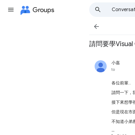
Groups
Conversat

請問要學Visual
小嘉
unread,
to
各位前輩…
請問一下，我
接下來想學
但是現在市面上有
不知道小弟
--