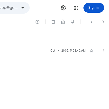
Sign in





Oct 14, 2002, 5:02:42 AM