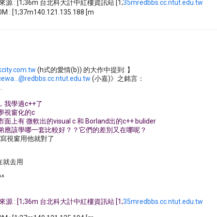
m※來源 : [1;36m 台北科大計中紅樓資訊站 [1;
35mredbbs.cc.ntut.edu.tw
M : [1;37m140.121.135.188 [m
kcity.com.tw
(h式的愛情(b)) 的大作中提到: 】
cewa...@redbbs.cc.ntut.edu.tw
(小嘉)》之銘言：
…
下，我學過c++了
想學視窗化的c
面上有 微軟出的visual c 和 Borland出的c++ bulider
道小弟應該學哪一套比較好？？它們的差別又在哪呢？
好用 寫視窗用他就對了
在就去用
^^
m※來源 : [1;36m 台北科大計中紅樓資訊站 [1;
35mredbbs.cc.ntut.edu.tw