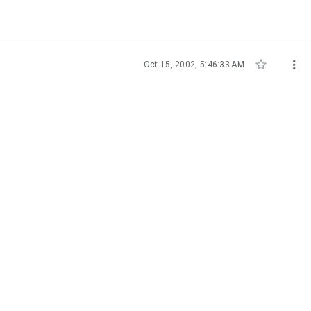


Oct 15, 2002, 5:46:33 AM