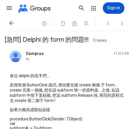
Groups
Sign in




[急問] Delphi 的 form 的問題!!!
0 views
Sampras
11/21/96
unread,
to
各位 delphi 的高手們...
若我有個 ButtonClick 函式, 裡頭要先後 create 兩個 子 form...
create 完第一個後, 想在該 subform 填一些資料值... 之後, 在該
subform 中按下某鈕後, 把這 subform Release 掉, 再回到原程式
去 create 第二個子 form !
如果大概寫成類似這樣:
procedure ButtonClick(Sender: TObject)
var
subformA := Tsubform;